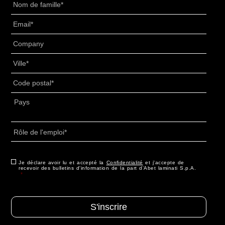
Email
*
Senza
Titolo
*
Villes
*
PAC
*
Adresse
*
Pays
Rôle
de
l'emploi
*
Consenso
Je déclare avoir lu et accepté la
*
Confidentialité
et j'accepte de
recevoir des bulletins d'information de la part d'Abet laminati S.p.A.
*