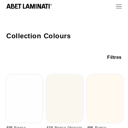
Collection Colours
Filtres
405
Bianco
410
Bianco Ghiaccio
406
Bianco