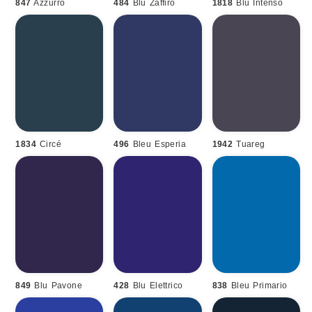
847
Azzurro
484
Blu Zaffiro
1818
Blu Intenso
1834
Circé
496
Bleu Esperia
1942
Tuareg
849
Blu Pavone
428
Blu Elettrico
838
Bleu Primario