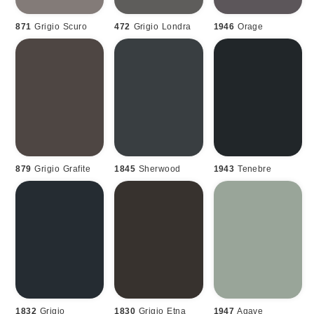
871
Grigio Scuro
472
Grigio Londra
1946
Orage
879
Grigio Grafite
1845
Sherwood
1943
Tenebre
1832
Grigio
1830
Grigio Etna
1947
Agave