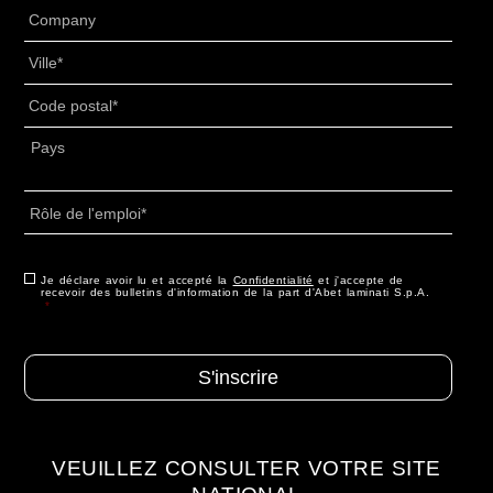
Senza
Titolo
*
Villes
*
PAC
*
Adresse
*
Pays
Rôle
de
l'emploi
*
Consenso
Je déclare avoir lu et accepté la
*
Confidentialité
et j'accepte de
recevoir des bulletins d'information de la part d'Abet laminati S.p.A.
*
VEUILLEZ CONSULTER VOTRE SITE