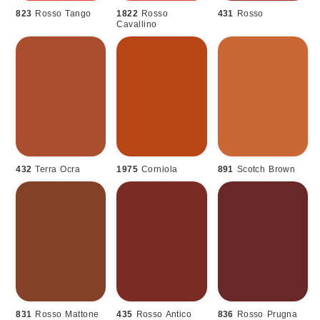
823
Rosso Tango
1822
Rosso
431
Rosso
Cavallino
432
Terra Ocra
1975
Corniola
891
Scotch Brown
831
Rosso Mattone
435
Rosso Antico
836
Rosso Prugna