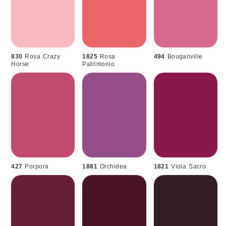
830
Rosa Crazy
1825
Rosa
494
Bouganville
Horse
Patrimonio
427
Porpora
1881
Orchidea
1821
Viola Sacro