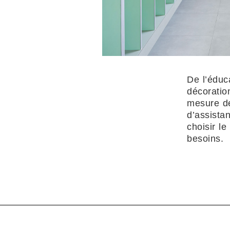
De l’éduca
décoration
mesure de
d’assista
choisir l
besoins.