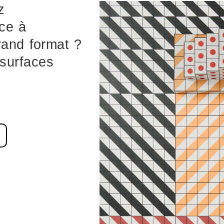
z
âce à
rand format ?
 surfaces
r