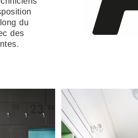
echniciens
sposition
long du
ec des
ntes.