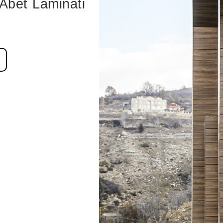
Abet Laminati
n