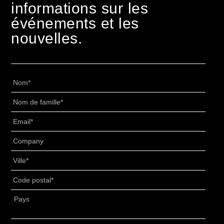
informations sur les
événements et les
nouvelles.
Nome
*
Cognome
*
Email
*
Senza
Titolo
*
Villes
*
PAC
*
Adresse
*
Pays
Rôle