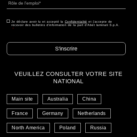
de
l'emploi
*
Consenso
Je déclare avoir lu et accepté la
*
Confidentialité
et j'accepte de
recevoir des bulletins d'information de la part d'Abet laminati S.p.A.
*
VEUILLEZ CONSULTER VOTRE SITE
NATIONAL
Main site
Australia
China
France
Germany
Netherlands
North America
Poland
Russia