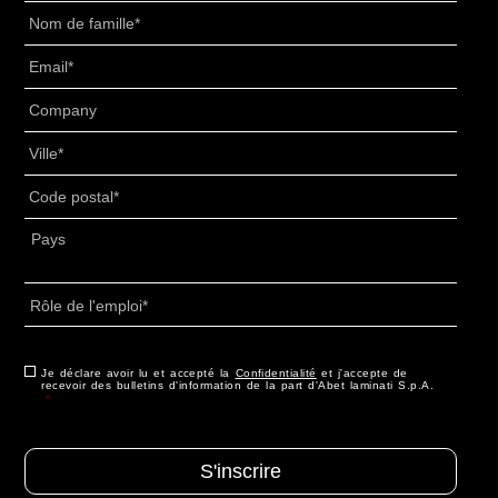
Cognome
*
Email
*
Senza
Titolo
*
Villes
*
PAC
*
Adresse
*
Pays
Rôle
de
l'emploi
*
Consenso
Je déclare avoir lu et accepté la
*
Confidentialité
et j'accepte de
recevoir des bulletins d'information de la part d'Abet laminati S.p.A.
*