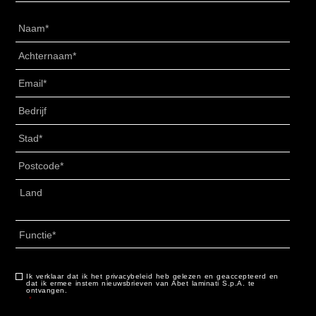
Naam
*
Achternaam
*
Email
*
Senza
Titolo
*
Stad
*
Postcode
*
Adres
*
Land
Functie
*
Ik verklaar dat ik het privacybeleid heb gelezen en geaccepteerd en
Consenso
*
dat ik ermee instem nieuwsbrieven van Abet laminati S.p.A. te
ontvangen.
*