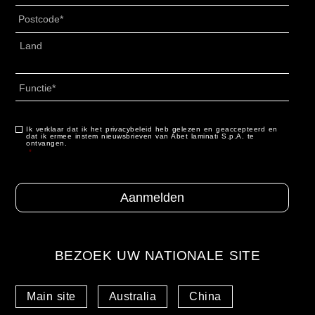
Postcode
*
Adres
*
Land
Functie
*
Ik verklaar dat ik het privacybeleid heb gelezen en geaccepteerd en
Consenso
*
dat ik ermee instem nieuwsbrieven van Abet laminati S.p.A. te
ontvangen.
*
BEZOEK UW NATIONALE SITE
Main site
Australia
China