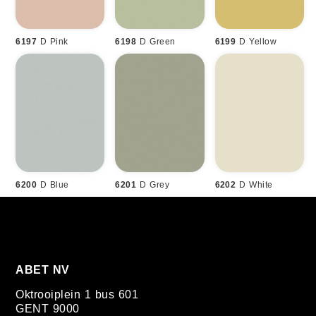
6197
D Pink
6198
D Green
6199
D Yellow
6200
D Blue
6201
D Grey
6202
D White
ABET NV
Oktrooiplein 1 bus 601
GENT 9000