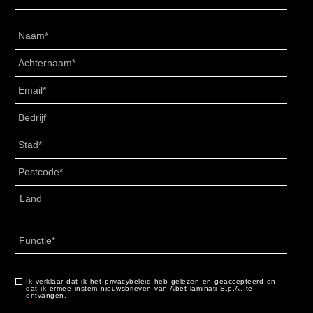
Naam
*
Achternaam
*
Email
*
Senza
Titolo
*
Stad
*
Postcode
*
Adres
*
Land
Functie
*
Ik verklaar dat ik het privacybeleid heb gelezen en geaccepteerd en
Consenso
*
dat ik ermee instem nieuwsbrieven van Abet laminati S.p.A. te
ontvangen.
*