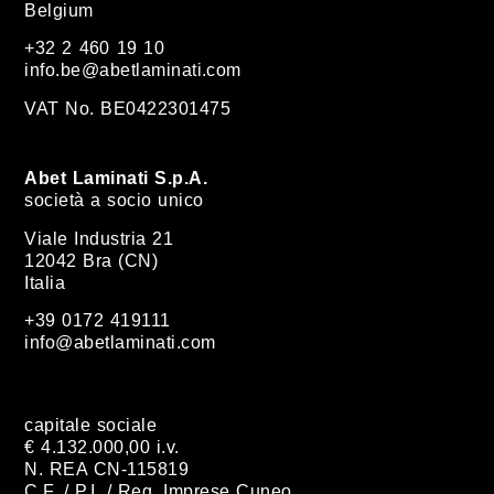
Belgium
+32 2 460 19 10
info.be@abetlaminati.com
VAT No. BE0422301475
Abet Laminati S.p.A.
società a socio unico
Viale Industria 21
12042 Bra (CN)
Italia
+39 0172 419111
info@abetlaminati.com
capitale sociale
€ 4.132.000,00 i.v.
N. REA CN-115819
C.F. / P.I. / Reg. Imprese Cuneo