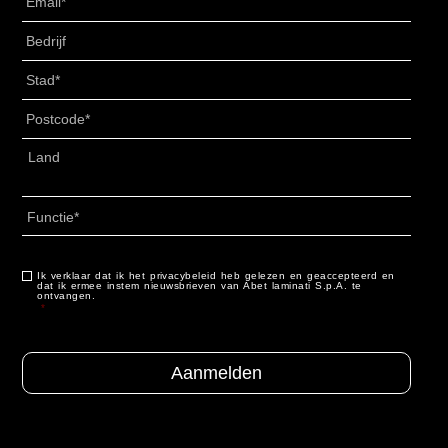
Senza
Titolo
*
Stad
*
Postcode
*
Adres
*
Land
Functie
*
Ik verklaar dat ik het privacybeleid heb gelezen en geaccepteerd en
Consenso
*
dat ik ermee instem nieuwsbrieven van Abet laminati S.p.A. te
ontvangen.
*