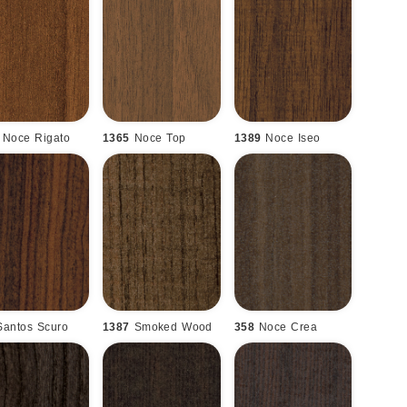
Noce Rigato
1365
Noce Top
1389
Noce Iseo
Santos Scuro
1387
Smoked Wood
358
Noce Crea