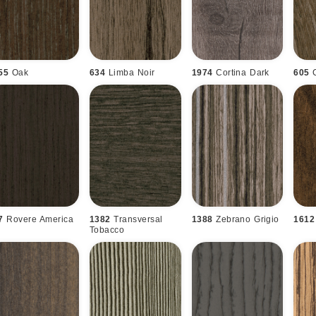
55
Oak
634
Limba Noir
1974
Cortina Dark
605
7
Rovere America
1382
Transversal
1388
Zebrano Grigio
1612
Tobacco