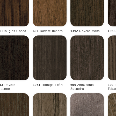
1
Douglas Cocoa
601
Rovere Impero
1392
Rovere Moka
1953
93
Rovere
1951
Hidalgo León
609
Amazzonia
392
raceno
Sucupira
Toba