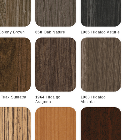
Colony Brown
658
Oak Nature
1965
Hidalgo Asturie
Teak Sumatra
1964
Hidalgo
1963
Hidalgo
Aragona
Almería