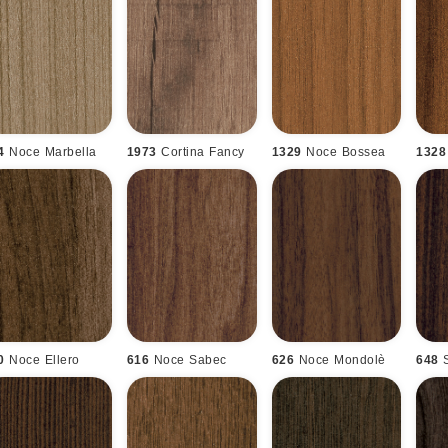
4
Noce Marbella
1973
Cortina Fancy
1329
Noce Bossea
1328
0
Noce Ellero
616
Noce Sabec
626
Noce Mondolè
648