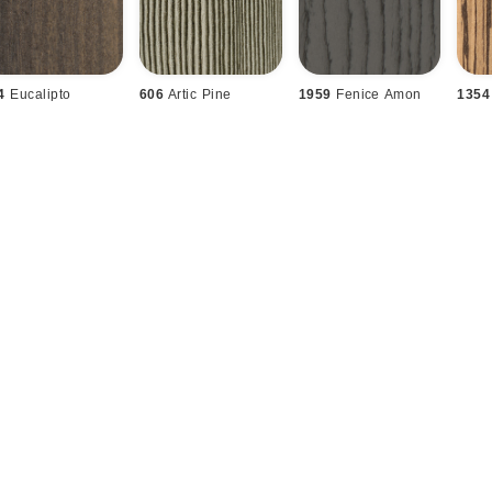
4
Eucalipto
606
Artic Pine
1959
Fenice Amon
1354