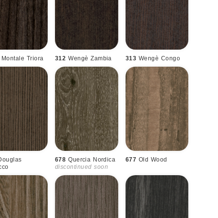
Montale Triora
312
Wengè Zambia
313
Wengè Congo
Douglas
678
Quercia Nordica
677
Old Wood
cco
discontinued soon